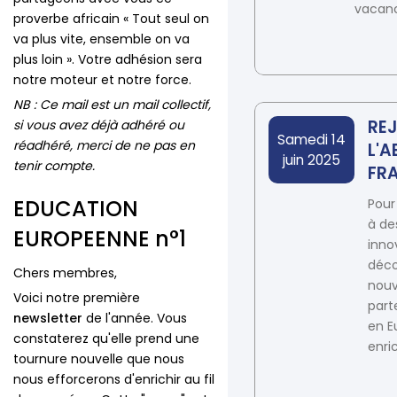
vacanc
proverbe africain « Tout seul on
va plus vite, ensemble on va
plus loin ». Votre adhésion sera
notre moteur et notre force.
NB : Ce mail est un mail collectif,
RE
si vous avez déjà adhéré ou
Date
Samedi 14
réadhéré, merci de ne pas en
L'A
juin 2025
tenir compte.
FRA
EDUCATION
Pour
à de
EUROPEENNE n°1
inno
déco
Chers membres,
nou
Voici notre première
part
newsletter
de l'année. Vous
en E
constaterez qu'elle prend une
enric
tournure nouvelle que nous
nous efforcerons d'enrichir au fil