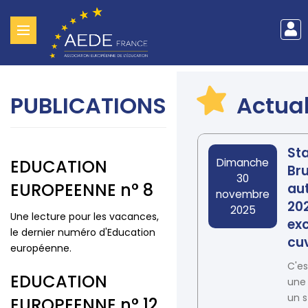
Me
Aller
du
au
contenu
co
PUBLICATIONS
Actual
principal
de
l'u
St
Date
EDUCATION
Dimanche
Bru
30
EUROPEENNE n° 8
au
novembre
202
2025
Une lecture pour les vacances,
exc
le dernier numéro d'Education
cu
européenne.
C'e
EDUCATION
une 
un s
EUROPEENNE n° 12