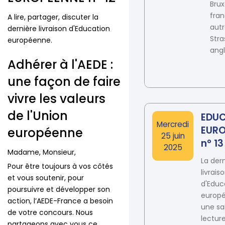
Brux
fran
A lire, partager, discuter la
autr
dernière livraison d'Education
Str
européenne.
angl
Adhérer à l'AEDE :
une façon de faire
vivre les valeurs
de l'Union
EDU
Date
Mercredi
EURO
européenne
25 juin
n° 13
2025
Madame, Monsieur,
La der
Pour être toujours à vos côtés
livrais
et vous soutenir, pour
d'Educ
poursuivre et développer son
europ
action, l’AEDE-France a besoin
une sa
de votre concours. Nous
lecture
partageons avec vous ce