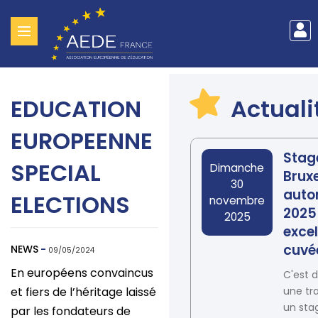
Me
Aller
du
au
contenu
co
EDUCATION
Actuali
principal
de
EUROPEENNE
l'u
Stag
SPECIAL
Date
Dimanche
Bruxe
30
aut
ELECTIONS
novembre
2025 
2025
excel
cuvé
NEWS
-
09/05/2024
En européens convaincus
C'est 
et fiers de l’héritage laissé
une tra
un sta
par les fondateurs de