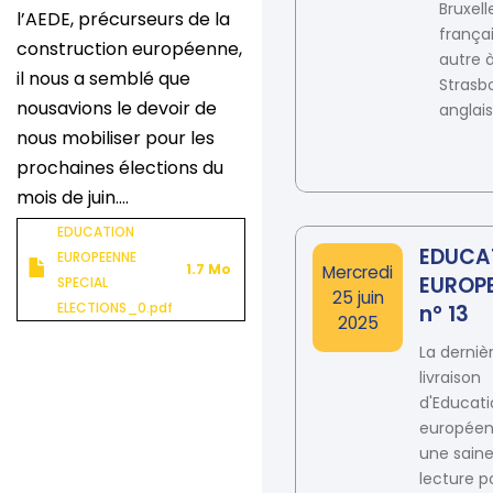
Bruxell
l’AEDE, précurseurs de la
françai
construction européenne,
autre 
il nous a semblé que
Strasb
nousavions le devoir de
anglais
nous mobiliser pour les
prochaines élections du
mois de juin....
Document
EDUCATION
EDUCA
EUROPEENNE
1.7 Mo
Date
Mercredi
EUROP
SPECIAL
25 juin
ELECTIONS_0.pdf
n° 13
2025
La derniè
livraison
d'Educat
européen
une sain
lecture p