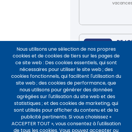
vacances
REJO
Date
Samedi 14
Nous utilisons une sélection de nos propres
L'AED
juin 2025
cookies et de cookies de tiers sur les pages de
FRAN
ce site web : Des cookies essentiels, qui sont
Pour pa
nécessaires pour utiliser le site web ; des
à des p
cookies fonctionnels, qui facilitent l'utilisation du
innovan
site web ; des cookies de performance, que
découvr
nous utilisons pour générer des données
nouvea
agrégées sur l'utilisation du site web et des
partena
statistiques ; et des cookies de marketing, qui
en Euro
sont utilisés pour afficher du contenu et de la
enrichir
publicité pertinents. Si vous choisissez «
ACCEPTER TOUT », vous consentez à l'utilisation
de tous les cookies. Vous pouvez accepter ou